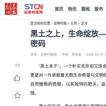
首页
快讯
要闻
股市
您当前的位置：
证券时报
>
公司
>
正文
黑土之上，生命绽放—
密码
来源：证券时报网
作者：廖筱君
2026-02-07 
“黑土本子”，一个朴实无华却又饱
点赞
更是对一片承载着无数生命希望与文明的
自然慷慨的馈赠，以其独特的肥沃，滋
想。