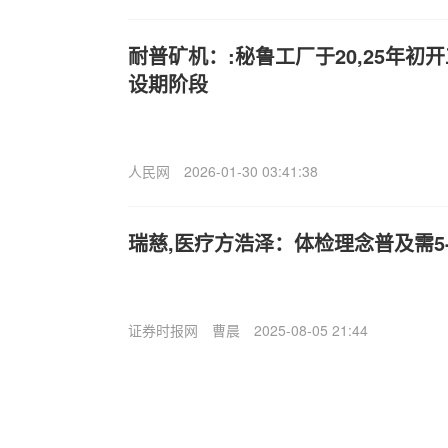
耐普矿机：:秘鲁工厂于20,25年初
设期阶段
人民网
2026-01-30 03:41:38
瑞慈,医疗方浩泽：体检理念普及需5
证券时报网
曹晨
2025-08-05 21:44