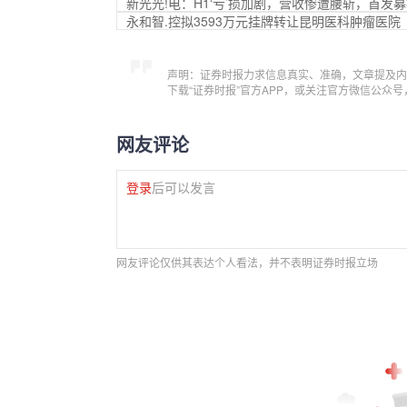
新光光!电：H1‘亏’损加剧，营收惨遭腰斩，首发
永和智.控拟3593万元挂牌转让昆明医科肿瘤医院
声明：证券时报力求信息真实、准确，文章提及内
下载“证券时报”官方APP，或关注官方微信公众
网友评论
登录
后可以发言
网友评论仅供其表达个人看法，并不表明证券时报立场